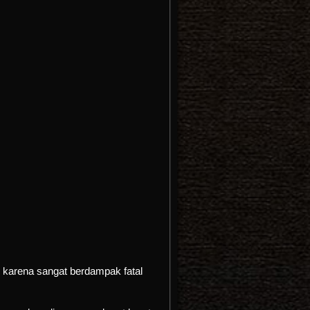
, karena sangat berdampak fatal