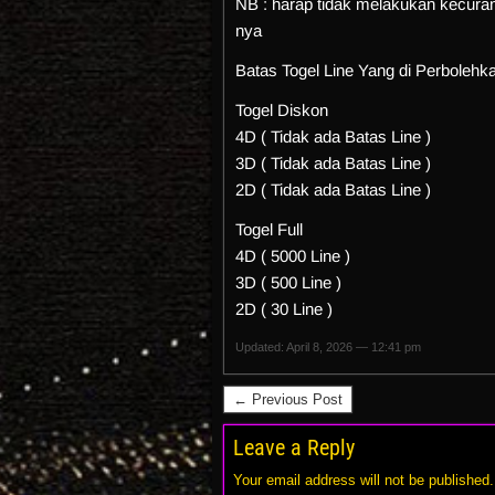
NB : harap tidak melakukan kecurang
nya
Batas Togel Line Yang di Perbolehk
Togel Diskon
4D ( Tidak ada Batas Line )
3D ( Tidak ada Batas Line )
2D ( Tidak ada Batas Line )
Togel Full
4D ( 5000 Line )
3D ( 500 Line )
2D ( 30 Line )
Updated: April 8, 2026 — 12:41 pm
← Previous Post
Leave a Reply
Your email address will not be published.