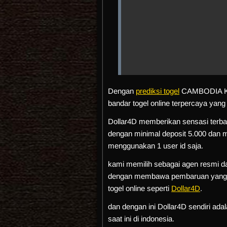
Dengan
prediksi togel
CAMBODIA KAMI
bandar togel online terpercaya yang 
Dollar4D memberikan sensasi terbai
dengan minimal deposit 5.000 dan 
menggunakan 1 user id saja.
kami memilih sebagai agen resmi d
dengan membawa pembaruan yang sa
togel online seperti
Dollar4D
.
dan dengan ini Dollar4D sendiri ad
saat ini di indonesia.