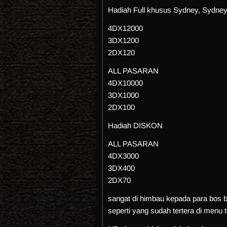
Hadiah Full khusus Sydney, Sydney 
4DX12000
3DX1200
2DX120
ALL PASARAN
4DX10000
3DX1000
2DX100
Hadiah DISKON
ALL PASARAN
4DX3000
3DX400
2DX70
sangat di himbau kepada para bos b
seperti yang sudah tertera di menu 