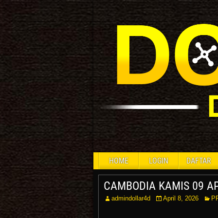
HOME
LOGIN
DAFTAR
CAMBODIA KAMIS 09 AP
admindollar4d
April 8, 2026
P