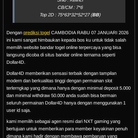
CB/CM : 7*6
Top 2D : 75*63*32*52*27 (
BB
)
Dengan
prediksi togel
CAMBODIA RABU 07 JANUARI 2026
ini kami sangat himbaukan kepada bos ku untuk tidak salah
memilih website bandar togel online terpercaya yang bisa
langsung dicoba di situs bandar online ternama seperti
Dollar4D.
Dollar4D memberikan sensasi terbaik dengan tampilan
modern dan berkualitas tinggi dengan permainan slot
terlerngkap yang dimana hanya dengan minimal deposit 5.000
dan minimal withdraw 50.000 anda sudah bisa bermain
seluruh permainan Dollar4D hanya dengan menggunakan 1
user id saja.
kami memilih sebagai agen resmi dari NXT gaming yang
bertujuan untuk memberikan para member keyakinan penuh
dimana kami hadir dengan membawa pembaruan yang