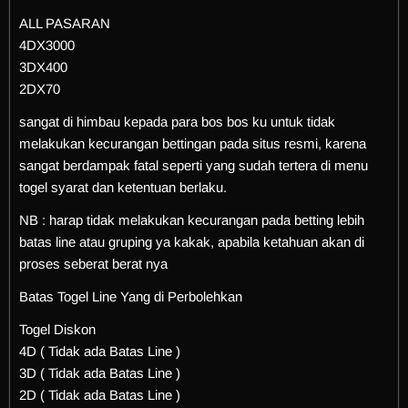
ALL PASARAN
4DX3000
3DX400
2DX70
sangat di himbau kepada para bos bos ku untuk tidak
melakukan kecurangan bettingan pada situs resmi, karena
sangat berdampak fatal seperti yang sudah tertera di menu
togel syarat dan ketentuan berlaku.
NB : harap tidak melakukan kecurangan pada betting lebih
batas line atau gruping ya kakak, apabila ketahuan akan di
proses seberat berat nya
Batas Togel Line Yang di Perbolehkan
Togel Diskon
4D ( Tidak ada Batas Line )
3D ( Tidak ada Batas Line )
2D ( Tidak ada Batas Line )