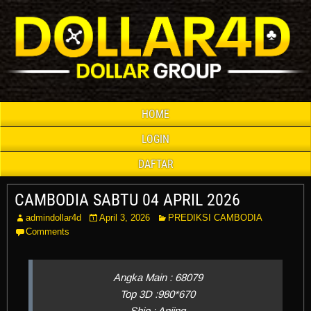
HOME
LOGIN
DAFTAR
CAMBODIA SABTU 04 APRIL 2026
admindollar4d
April 3, 2026
PREDIKSI CAMBODIA
Comments
Angka Main : 68079
Top 3D :980*670
Shio : Anjing