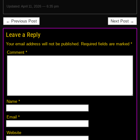
Updated: April 11, 2026 — 6:35 pm
← Previous Post
Next Post →
Leave a Reply
Your email address will not be published.
Required fields are marked
*
Comment
*
Name
*
Email
*
Website