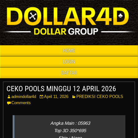
HOME
LOGIN
DAFTAR
CEKO POOLS MINGGU 12 APRIL 2026
admindollar4d
April 11, 2026
PREDIKSI CEKO POOLS
Comments
Angka Main : 05963
Top 3D 350*695
Shio : Naga