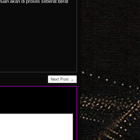
huan akan di proses seberat berat
Next Post →