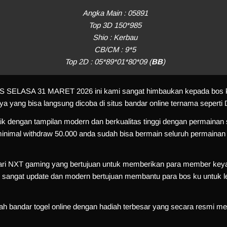
Angka Main : 05891
Top 3D 150*985
Shio : Kerbau
CB/CM : 9*5
Top 2D : 05*89*01*80*09 (
BB
)
ELASA 31 MARET 2026 ini kami sangat himbaukan kepada bos ku 
aya yang bisa langsung dicoba di situs bandar online ternama seperti 
k dengan tampilan modern dan berkualitas tinggi dengan permainan 
minimal withdraw 50.000 anda sudah bisa bermain seluruh permaina
ari NXT gaming yang bertujuan untuk memberikan para member key
ngat update dan modern bertujuan membantu para bos ku untuk le
alah bandar togel online dengan hadiah terbesar yang secara resmi m