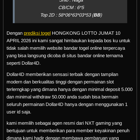
CB/CM : 6*5
Top 2D : 58*06*63*03*53 (
BB
)
Dengan
prediksi togel
HONGKONG LOTTO JUMAT 10
APRIL 2026 ini kami sangat himbaukan kepada bos ku untuk
tidak salah memilih website bandar togel online terpercaya
yang bisa langsung dicoba di situs bandar online ternama
seperti Dollar4D.
Dollar4D memberikan sensasi terbaik dengan tampilan
modern dan berkualitas tinggi dengan permainan slot
terlerngkap yang dimana hanya dengan minimal deposit 5.000
dan minimal withdraw 50.000 anda sudah bisa bermain
seluruh permainan Dollar4D hanya dengan menggunakan 1
user id saja.
kami memilih sebagai agen resmi dari NXT gaming yang
bertujuan untuk memberikan para member keyakinan penuh
dimana kami hadir dengan membawa pembaruan yang