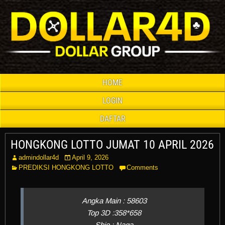
HOME
LOGIN
DAFTAR
HONGKONG LOTTO JUMAT 10 APRIL 2026
admindollar4d
April 9, 2026
PREDIKSI HONGKONG LOTTO
Comments
Angka Main : 58603
Top 3D :358*658
Shio : Naga