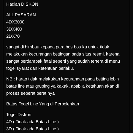
Hadiah DISKON
ALL PASARAN
4DX3000
3DX400
2DX70
sangat di himbau kepada para bos bos ku untuk tidak
melakukan kecurangan bettingan pada situs resmi, karena
sangat berdampak fatal seperti yang sudah tertera di menu
togel syarat dan ketentuan berlaku.
NB : harap tidak melakukan kecurangan pada betting lebih
batas line atau gruping ya kakak, apabila ketahuan akan di
proses seberat berat nya
Batas Togel Line Yang di Perbolehkan
Togel Diskon
4D ( Tidak ada Batas Line )
3D ( Tidak ada Batas Line )