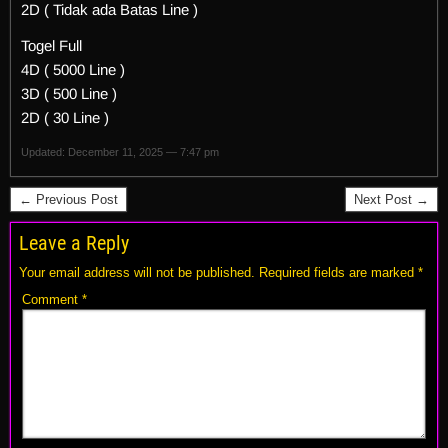
2D ( Tidak ada Batas Line )
Togel Full
4D ( 5000 Line )
3D ( 500 Line )
2D ( 30 Line )
Updated: December 11, 2025 — 7:47 pm
← Previous Post
Next Post →
Leave a Reply
Your email address will not be published.
Required fields are marked
*
Comment
*