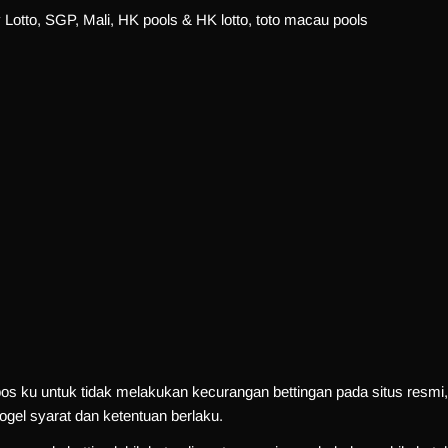
Lotto, SGP, Mali, HK pools & HK lotto, toto macau pools
os ku untuk tidak melakukan kecurangan bettingan pada situs resmi
togel syarat dan ketentuan berlaku.