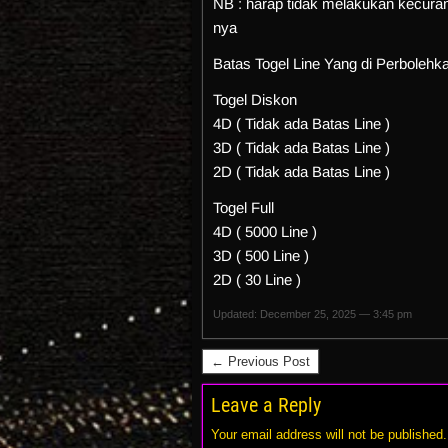
NB : harap tidak melakukan kecurang
nya
Batas Togel Line Yang di Perbolehk
Togel Diskon
4D ( Tidak ada Batas Line )
3D ( Tidak ada Batas Line )
2D ( Tidak ada Batas Line )
Togel Full
4D ( 5000 Line )
3D ( 500 Line )
2D ( 30 Line )
Updated: December 25, 2025 — 3:45 pm
← Previous Post
Leave a Reply
Your email address will not be published.