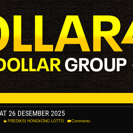
T 26 DESEMBER 2025
PREDIKSI HONGKONG LOTTO
Comments