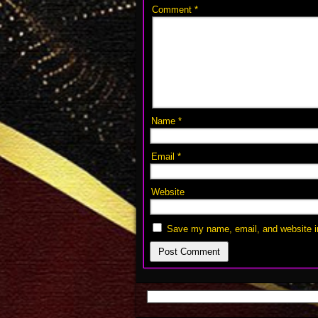
Comment
*
Name
*
Email
*
Website
Save my name, email, and website in