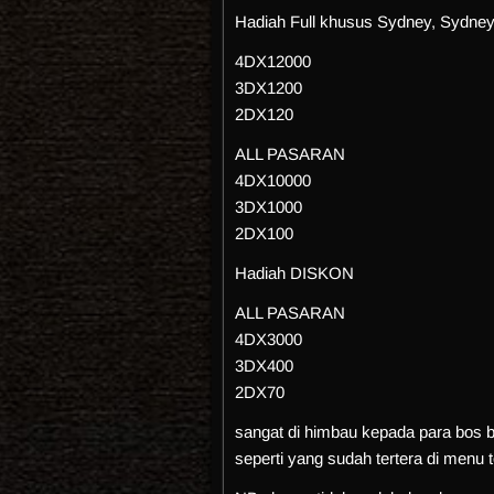
Hadiah Full khusus Sydney, Sydney 
4DX12000
3DX1200
2DX120
ALL PASARAN
4DX10000
3DX1000
2DX100
Hadiah DISKON
ALL PASARAN
4DX3000
3DX400
2DX70
sangat di himbau kepada para bos b
seperti yang sudah tertera di menu 