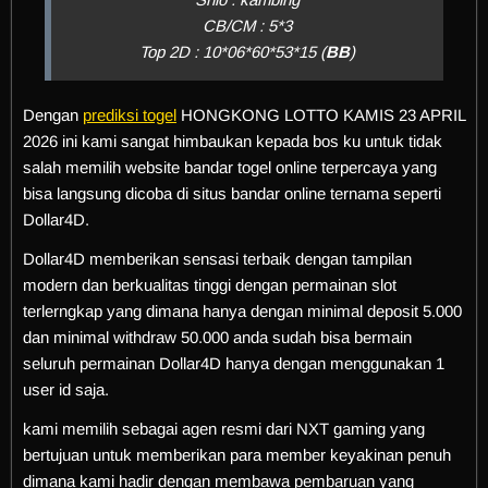
CB/CM : 5*3
Top 2D : 10*06*60*53*15 (
BB
)
Dengan
prediksi togel
HONGKONG LOTTO KAMIS 23 APRIL
2026 ini kami sangat himbaukan kepada bos ku untuk tidak
salah memilih website bandar togel online terpercaya yang
bisa langsung dicoba di situs bandar online ternama seperti
Dollar4D.
Dollar4D memberikan sensasi terbaik dengan tampilan
modern dan berkualitas tinggi dengan permainan slot
terlerngkap yang dimana hanya dengan minimal deposit 5.000
dan minimal withdraw 50.000 anda sudah bisa bermain
seluruh permainan Dollar4D hanya dengan menggunakan 1
user id saja.
kami memilih sebagai agen resmi dari NXT gaming yang
bertujuan untuk memberikan para member keyakinan penuh
dimana kami hadir dengan membawa pembaruan yang