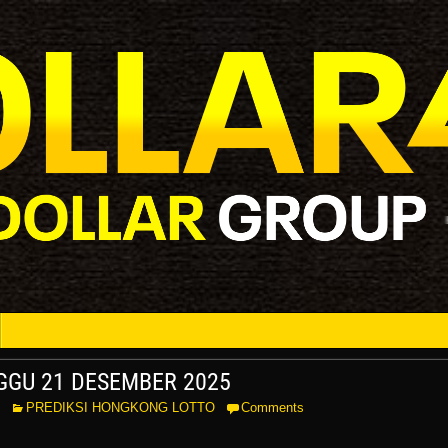
GU 21 DESEMBER 2025
PREDIKSI HONGKONG LOTTO
Comments