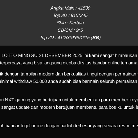
Angka Main : 41539
Top 3D : 915*345
Shio : Kerbau
CB/CM : 9*5
Top 2D : 41*53*93*91*15 (
BB
)
TTO MINGGU 21 DESEMBER 2025 ini kami sangat himbaukan kepa
 terpercaya yang bisa langsung dicoba di situs bandar online ternama 
k dengan tampilan modern dan berkualitas tinggi dengan permainan 
minimal withdraw 50.000 anda sudah bisa bermain seluruh permaina
ari NXT gaming yang bertujuan untuk memberikan para member key
ngat update dan modern bertujuan membantu para bos ku untuk le
alah bandar togel online dengan hadiah terbesar yang secara resmi m