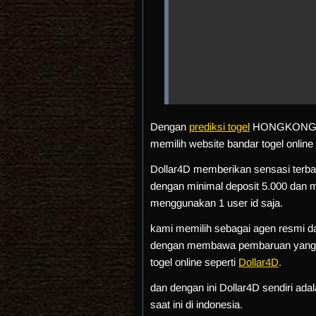
Dengan
prediksi togel
HONGKONG LO
memilih website bandar togel online
Dollar4D memberikan sensasi terbai
dengan minimal deposit 5.000 dan 
menggunakan 1 user id saja.
kami memilih sebagai agen resmi d
dengan membawa pembaruan yang sa
togel online seperti
Dollar4D
.
dan dengan ini Dollar4D sendiri ad
saat ini di indonesia.