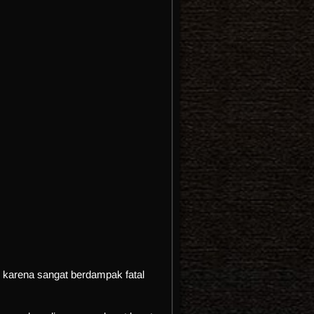
, karena sangat berdampak fatal