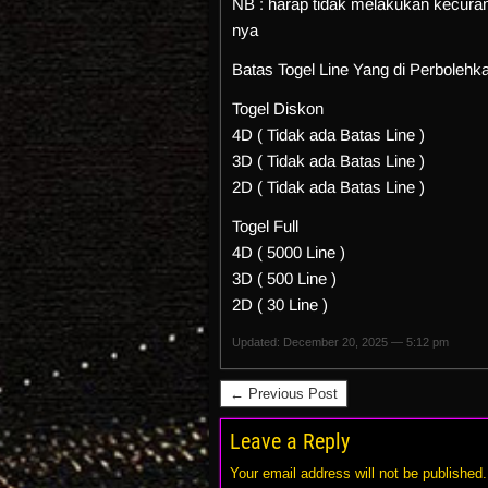
NB : harap tidak melakukan kecurang
nya
Batas Togel Line Yang di Perbolehk
Togel Diskon
4D ( Tidak ada Batas Line )
3D ( Tidak ada Batas Line )
2D ( Tidak ada Batas Line )
Togel Full
4D ( 5000 Line )
3D ( 500 Line )
2D ( 30 Line )
Updated: December 20, 2025 — 5:12 pm
← Previous Post
Leave a Reply
Your email address will not be published.