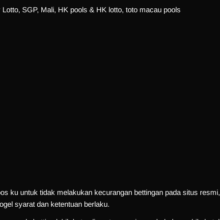
Lotto, SGP, Mali, HK pools & HK lotto, toto macau pools
os ku untuk tidak melakukan kecurangan bettingan pada situs resmi
togel syarat dan ketentuan berlaku.