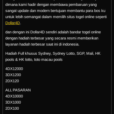
dimana kami hadir dengan membawa pembaruan yang
sangat update dan modern bertujuan membantu para bos ku
untuk lebih semangat dalam memilih situs togel online seperti
Dollar4D
.
dan dengan ini Dollar4D sendiri adalah bandar togel online
dengan hadiah terbesar yang secara resmi memberikan
layanan hadiah terbesar saat ini di indonesia.
Hadiah Full khusus Sydney, Sydney Lotto, SGP, Mali, HK
pools & HK lotto, toto macau pools
4DX12000
3DX1200
2DX120
ALL PASARAN
4DX10000
3DX1000
2DX100