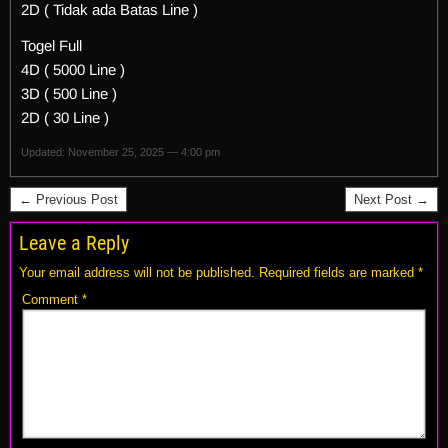
2D ( Tidak ada Batas Line )
Togel Full
4D ( 5000 Line )
3D ( 500 Line )
2D ( 30 Line )
Updated: November 25, 2025 — 4:00 pm
← Previous Post
Next Post →
Leave a Reply
Your email address will not be published.
Required fields are marked
*
Comment
*