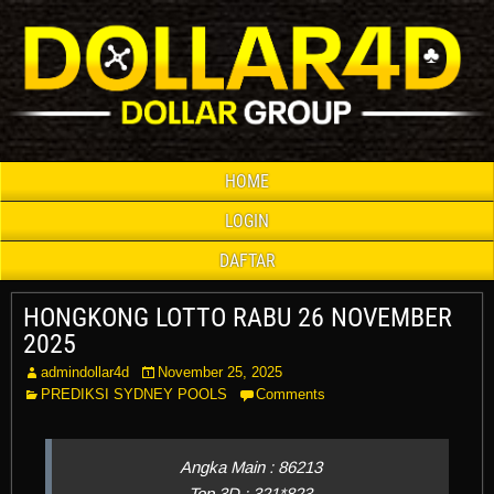
HOME
LOGIN
DAFTAR
HONGKONG LOTTO RABU 26 NOVEMBER
2025
admindollar4d
November 25, 2025
PREDIKSI SYDNEY POOLS
Comments
Angka Main : 86213
Top 3D : 321*823