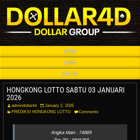
HOME
LOGIN
DAFTAR
HONGKONG LOTTO SABTU 03 JANUARI
2026
admindollar4d
January 2, 2026
PREDIKSI HONGKONG LOTTO
Comments
Angka Main : 74869
Top 3D : 984*768