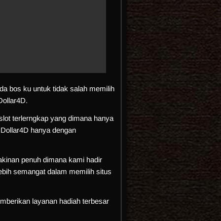
os ku untuk tidak salah memilih
Dollar4D.
slot terlerngkap yang dimana hanya
n Dollar4D hanya dengan
akinan penuh dimana kami hadir
bih semangat dalam memilih situs
emberikan layanan hadiah terbesar