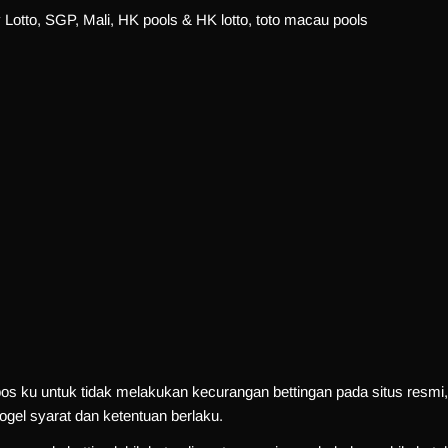
Lotto, SGP, Mali, HK pools & HK lotto, toto macau pools
os ku untuk tidak melakukan kecurangan bettingan pada situs resmi
togel syarat dan ketentuan berlaku.