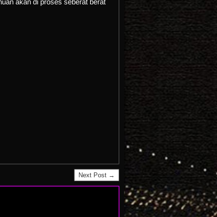
huan akan di proses seberat berat
Next Post →