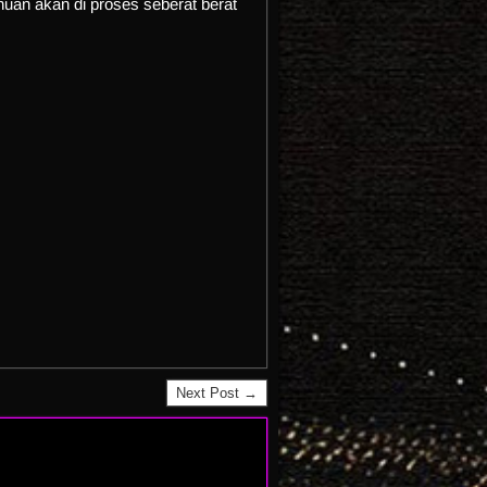
huan akan di proses seberat berat
Next Post →