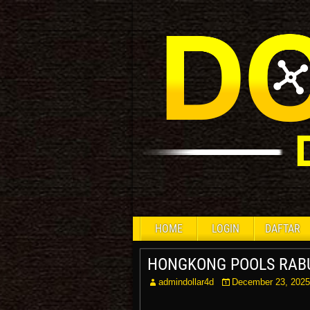
HOME
LOGIN
DAFTAR
HONGKONG POOLS RABU
admindollar4d
December 23, 2025