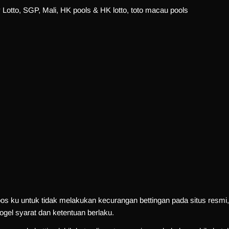
Lotto, SGP, Mali, HK pools & HK lotto, toto macau pools
os ku untuk tidak melakukan kecurangan bettingan pada situs resmi
togel syarat dan ketentuan berlaku.