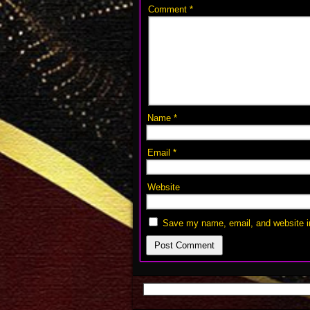
Comment
*
Name
*
Email
*
Website
Save my name, email, and website in