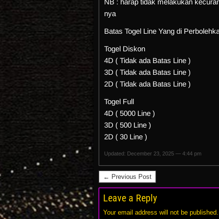
NB : harap tidak melakukan kecurang
nya
Batas Togel Line Yang di Perbolehk
Togel Diskon
4D ( Tidak ada Batas Line )
3D ( Tidak ada Batas Line )
2D ( Tidak ada Batas Line )
Togel Full
4D ( 5000 Line )
3D ( 500 Line )
2D ( 30 Line )
Updated: December 23, 2025 — 4:44 pm
← Previous Post
Leave a Reply
Your email address will not be published.