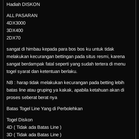
Hadiah DISKON
ALL PASARAN
4DX3000
3DX400
2DX70
sangat di himbau kepada para bos bos ku untuk tidak
melakukan kecurangan bettingan pada situs resmi, karena
sangat berdampak fatal seperti yang sudah tertera di menu
togel syarat dan ketentuan berlaku.
NB : harap tidak melakukan kecurangan pada betting lebih
batas line atau gruping ya kakak, apabila ketahuan akan di
proses seberat berat nya
Batas Togel Line Yang di Perbolehkan
Togel Diskon
4D ( Tidak ada Batas Line )
3D ( Tidak ada Batas Line )