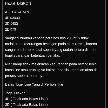
Hadiah DISKON
ALL PASARAN
4DX3000
3DX400
2DX70
sangat di himbau kepada para bos bos ku untuk tidak
melakukan kecurangan bettingan pada situs resmi, karena
sangat berdampak fatal seperti yang sudah tertera di menu
togel syarat dan ketentuan berlaku.
NB : harap tidak melakukan kecurangan pada betting lebih
batas line atau gruping ya kakak, apabila ketahuan akan di
proses seberat berat nya
Batas Togel Line Yang di Perbolehkan
Togel Diskon
4D ( Tidak ada Batas Line )
3D ( Tidak ada Batas Line )