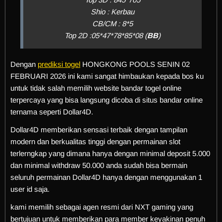
Shio : Kerbau
CB/CM : 8*5
Top 2D :05*47*78*85*08 (
BB
)
Dengan
prediksi togel
HONGKONG POOLS SENIN 02
FEBRUARI 2026 ini kami sangat himbaukan kepada bos ku
untuk tidak salah memilih website bandar togel online
terpercaya yang bisa langsung dicoba di situs bandar online
ternama seperti Dollar4D.
Dollar4D memberikan sensasi terbaik dengan tampilan
modern dan berkualitas tinggi dengan permainan slot
terlerngkap yang dimana hanya dengan minimal deposit 5.000
dan minimal withdraw 50.000 anda sudah bisa bermain
seluruh permainan Dollar4D hanya dengan menggunakan 1
user id saja.
kami memilih sebagai agen resmi dari NXT gaming yang
bertujuan untuk memberikan para member keyakinan penuh