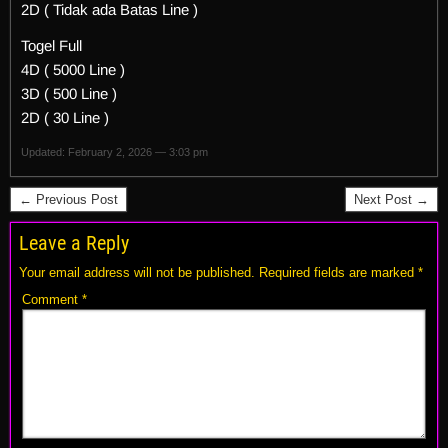
2D ( Tidak ada Batas Line )
Togel Full
4D ( 5000 Line )
3D ( 500 Line )
2D ( 30 Line )
Updated: February 2, 2026 — 3:03 pm
← Previous Post
Next Post →
Leave a Reply
Your email address will not be published.
Required fields are marked
*
Comment
*