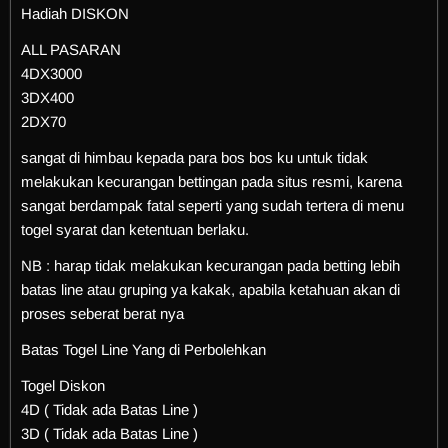
Hadiah DISKON
ALL PASARAN
4DX3000
3DX400
2DX70
sangat di himbau kepada para bos bos ku untuk tidak
melakukan kecurangan bettingan pada situs resmi, karena
sangat berdampak fatal seperti yang sudah tertera di menu
togel syarat dan ketentuan berlaku.
NB : harap tidak melakukan kecurangan pada betting lebih
batas line atau gruping ya kakak, apabila ketahuan akan di
proses seberat berat nya
Batas Togel Line Yang di Perbolehkan
Togel Diskon
4D ( Tidak ada Batas Line )
3D ( Tidak ada Batas Line )