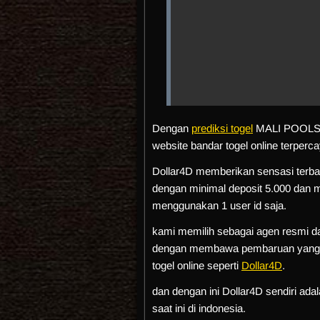
Dengan
prediksi togel
MALI POOLS M
website bandar togel online terperc
Dollar4D memberikan sensasi terbai
dengan minimal deposit 5.000 dan 
menggunakan 1 user id saja.
kami memilih sebagai agen resmi d
dengan membawa pembaruan yang sa
togel online seperti
Dollar4D
.
dan dengan ini Dollar4D sendiri ad
saat ini di indonesia.