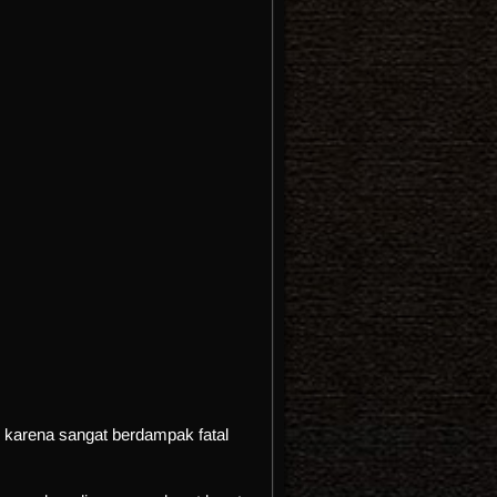
, karena sangat berdampak fatal