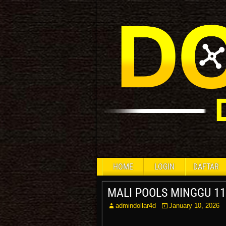
HOME
LOGIN
DAFTAR
MALI POOLS MINGGU 11
admindollar4d
January 10, 2026