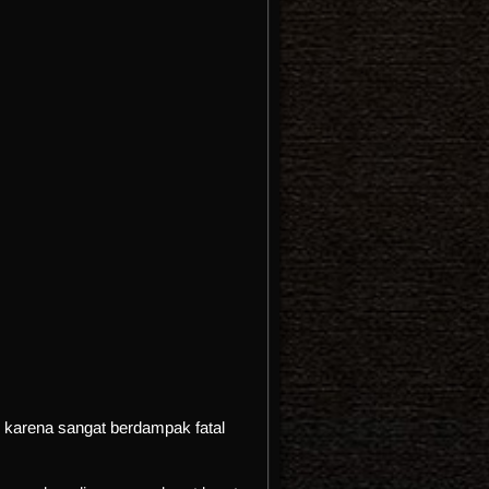
, karena sangat berdampak fatal