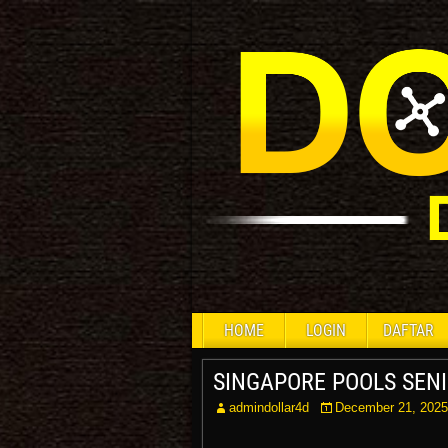
HOME
LOGIN
DAFTAR
SINGAPORE POOLS SENI
admindollar4d
December 21, 2025