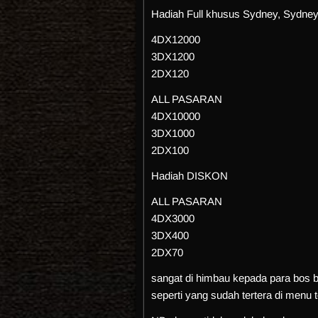
Hadiah Full khusus Sydney, Sydney 
4DX12000
3DX1200
2DX120
ALL PASARAN
4DX10000
3DX1000
2DX100
Hadiah DISKON
ALL PASARAN
4DX3000
3DX400
2DX70
sangat di himbau kepada para bos b
seperti yang sudah tertera di menu 