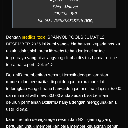
Shio : Monyet
CB/CM : 8*2
Top 2D : 70*82*20*01*78 (
BB
)
Dengan
prediksi togel
SPANYOL POOLS JUMAT 12
DESEMBER 2025 ini kami sangat himbaukan kepada bos ku
untuk tidak salah memilih website bandar togel online
terpercaya yang bisa langsung dicoba di situs bandar online
ternama seperti Dollar4D.
Dollar4D memberikan sensasi terbaik dengan tampilan
modern dan berkualitas tinggi dengan permainan slot
terlerngkap yang dimana hanya dengan minimal deposit 5.000
dan minimal withdraw 50.000 anda sudah bisa bermain
seluruh permainan Dollar4D hanya dengan menggunakan 1
user id saja.
kami memilih sebagai agen resmi dari NXT gaming yang
bertujuan untuk memberikan para member keyakinan penuh