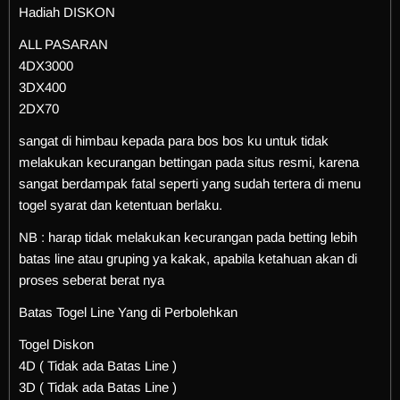
Hadiah DISKON
ALL PASARAN
4DX3000
3DX400
2DX70
sangat di himbau kepada para bos bos ku untuk tidak
melakukan kecurangan bettingan pada situs resmi, karena
sangat berdampak fatal seperti yang sudah tertera di menu
togel syarat dan ketentuan berlaku.
NB : harap tidak melakukan kecurangan pada betting lebih
batas line atau gruping ya kakak, apabila ketahuan akan di
proses seberat berat nya
Batas Togel Line Yang di Perbolehkan
Togel Diskon
4D ( Tidak ada Batas Line )
3D ( Tidak ada Batas Line )