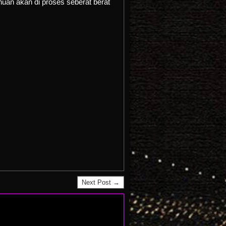
huan akan di proses seberat berat
Next Post →