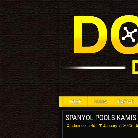
HOME
LOGIN
DAFTAR
SPANYOL POOLS KAMIS 
admindollar4d
January 7, 2026