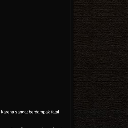
, karena sangat berdampak fatal