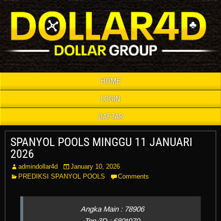
HOME
LOGIN
DAFTAR
SPANYOL POOLS MINGGU 11 JANUARI
2026
admindollar4d
January 10, 2026
PREDIKSI SPANYOL POOLS
Comments
Angka Main : 78906
Top 3D : 680*970