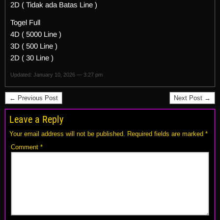
2D ( Tidak ada Batas Line )
Togel Full
4D ( 5000 Line )
3D ( 500 Line )
2D ( 30 Line )
Updated: January 10, 2026 — 3:27 pm
← Previous Post
Next Post →
Leave a Reply
Your email address will not be published.
Required fields are marked
*
Comment
*