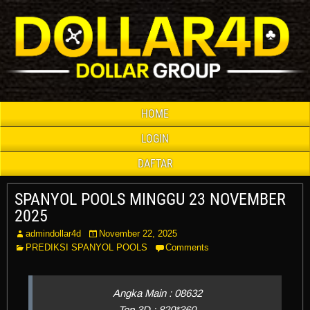
HOME
LOGIN
DAFTAR
SPANYOL POOLS MINGGU 23 NOVEMBER
2025
admindollar4d
November 22, 2025
PREDIKSI SPANYOL POOLS
Comments
Angka Main : 08632
Top 3D : 820*360