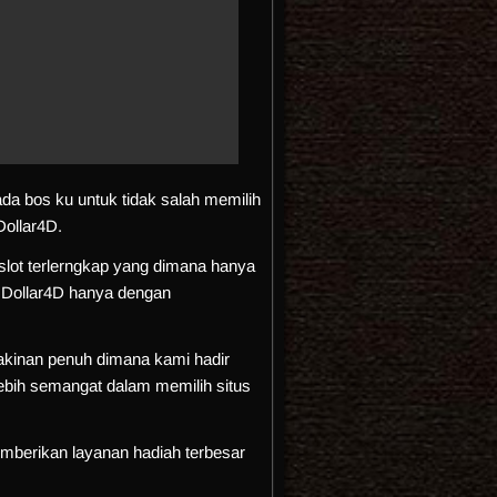
os ku untuk tidak salah memilih
Dollar4D.
slot terlerngkap yang dimana hanya
n Dollar4D hanya dengan
akinan penuh dimana kami hadir
bih semangat dalam memilih situs
emberikan layanan hadiah terbesar