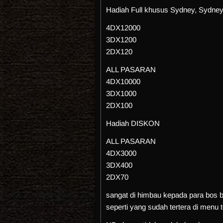
Hadiah Full khusus Sydney, Sydney 
4DX12000
3DX1200
2DX120
ALL PASARAN
4DX10000
3DX1000
2DX100
Hadiah DISKON
ALL PASARAN
4DX3000
3DX400
2DX70
sangat di himbau kepada para bos b
seperti yang sudah tertera di menu 