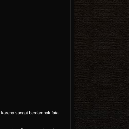
, karena sangat berdampak fatal