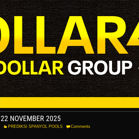
 22 NOVEMBER 2025
PREDIKSI SPANYOL POOLS
Comments