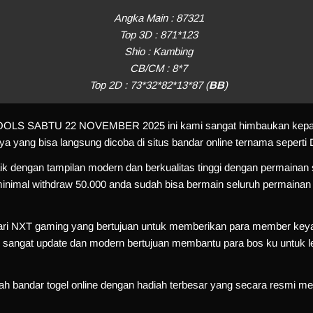
Angka Main : 87321
Top 3D : 871*123
Shio : Kambing
CB/CM : 8*7
Top 2D : 73*32*82*13*87 (
BB
)
S SABTU 22 NOVEMBER 2025 ini kami sangat himbaukan kepada b
aya yang bisa langsung dicoba di situs bandar online ternama seperti 
k dengan tampilan modern dan berkualitas tinggi dengan permainan 
minimal withdraw 50.000 anda sudah bisa bermain seluruh permaina
ari NXT gaming yang bertujuan untuk memberikan para member key
ngat update dan modern bertujuan membantu para bos ku untuk le
alah bandar togel online dengan hadiah terbesar yang secara resmi m