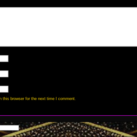
 this browser for the next time I comment.