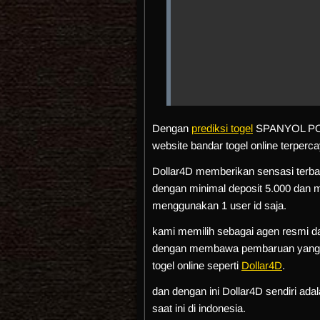
Dengan
prediksi togel
SPANYOL POOL
website bandar togel online terperc
Dollar4D memberikan sensasi terbai
dengan minimal deposit 5.000 dan 
menggunakan 1 user id saja.
kami memilih sebagai agen resmi d
dengan membawa pembaruan yang sa
togel online seperti
Dollar4D
.
dan dengan ini Dollar4D sendiri ad
saat ini di indonesia.