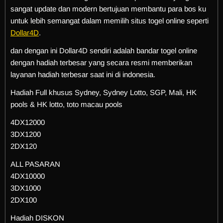
sangat update dan modern bertujuan membantu para bos ku
untuk lebih semangat dalam memilih situs togel online seperti
Dollar4D
.
dan dengan ini Dollar4D sendiri adalah bandar togel online
dengan hadiah terbesar yang secara resmi memberikan
layanan hadiah terbesar saat ini di indonesia.
Hadiah Full khusus Sydney, Sydney Lotto, SGP, Mali, HK
pools & HK lotto, toto macau pools
4DX12000
3DX1200
2DX120
ALL PASARAN
4DX10000
3DX1000
2DX100
Hadiah DISKON