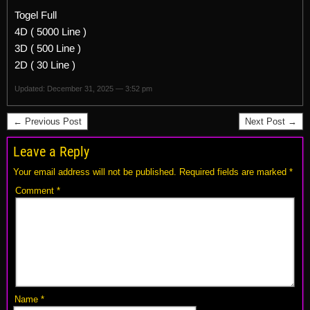
Togel Full
4D ( 5000 Line )
3D ( 500 Line )
2D ( 30 Line )
Updated: December 31, 2025 — 3:52 pm
← Previous Post
Next Post →
Leave a Reply
Your email address will not be published.
Required fields are marked
*
Comment
*
Name
*