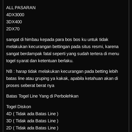
ALL PASARAN
4DX3000
3DX400
2DX70
sangat di himbau kepada para bos bos ku untuk tidak
melakukan kecurangan bettingan pada situs resmi, karena
sangat berdampak fatal seperti yang sudah tertera di menu
togel syarat dan ketentuan berlaku.
NB : harap tidak melakukan kecurangan pada betting lebih
batas line atau gruping ya kakak, apabila ketahuan akan di
proses seberat berat nya
Batas Togel Line Yang di Perbolehkan
Togel Diskon
4D ( Tidak ada Batas Line )
3D ( Tidak ada Batas Line )
2D ( Tidak ada Batas Line )