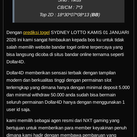
CB/CM : 7*3
Top 2D : 18*30*07*08*13 (
BB
)
Dengan
prediksi togel
SYDNEY LOTTO KAMIS 01 JANUARI
2026 ini kami sangat himbaukan kepada bos ku untuk tidak
salah memilih website bandar togel online terpercaya yang
bisa langsung dicoba di situs bandar online ternama seperti
Dollar4D.
Dollar4D memberikan sensasi terbaik dengan tampilan
modern dan berkualitas tinggi dengan permainan slot
terlerngkap yang dimana hanya dengan minimal deposit 5.000
dan minimal withdraw 50.000 anda sudah bisa bermain
seluruh permainan Dollar4D hanya dengan menggunakan 1
user id saja.
kami memilih sebagai agen resmi dari NXT gaming yang
bertujuan untuk memberikan para member keyakinan penuh
dimana kami hadir dengan membawa pembaruan yang