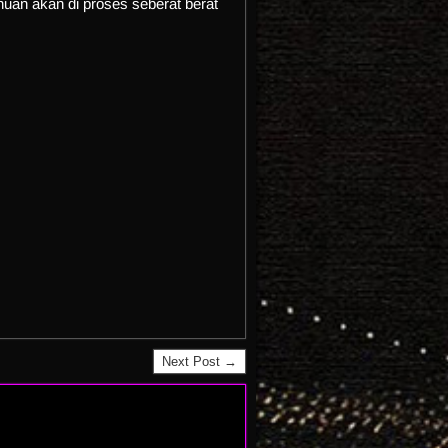
huan akan di proses seberat berat
Next Post →