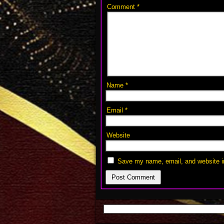
Comment
*
Name
*
Email
*
Website
Save my name, email, and website in