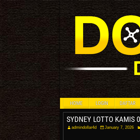
HOME
LOGIN
DAFTAR
SYDNEY LOTTO KAMIS 0
admindollar4d
January 7, 2026