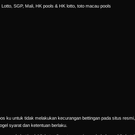
Lotto, SGP, Mali, HK pools & HK lotto, toto macau pools
os ku untuk tidak melakukan kecurangan bettingan pada situs resmi
togel syarat dan ketentuan berlaku.