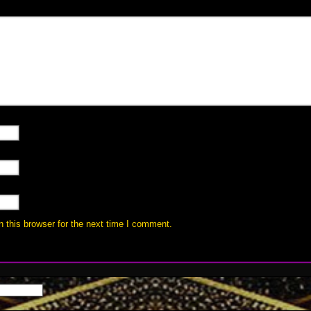
 this browser for the next time I comment.