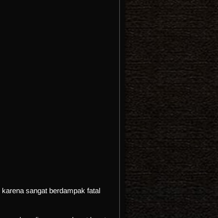
, karena sangat berdampak fatal