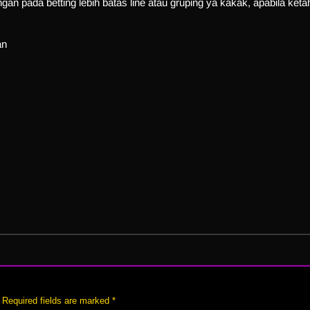
an pada betting lebih batas line atau gruping ya kakak, apabila keta
an
Required fields are marked
*