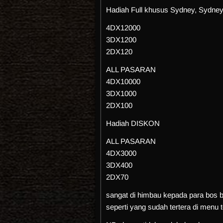
Hadiah Full khusus Sydney, Sydney 
4DX12000
3DX1200
2DX120
ALL PASARAN
4DX10000
3DX1000
2DX100
Hadiah DISKON
ALL PASARAN
4DX3000
3DX400
2DX70
sangat di himbau kepada para bos b
seperti yang sudah tertera di menu 