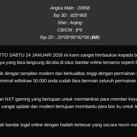
Angka Main : 20958
Top 3D : 825*905
Shio : Anjing
CB/CM : 9*5
Top 2D : 20*09*95*92*08 (
BB
)
 SABTU 24 JANUARI 2026 ini kami sangat himbaukan kepada bos 
aya yang bisa langsung dicoba di situs bandar online ternama seperti 
k dengan tampilan modern dan berkualitas tinggi dengan permainan 
minimal withdraw 50.000 anda sudah bisa bermain seluruh permaina
ari NXT gaming yang bertujuan untuk memberikan para member key
ngat update dan modern bertujuan membantu para bos ku untuk le
alah bandar togel online dengan hadiah terbesar yang secara resmi m