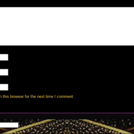
 this browser for the next time I comment.