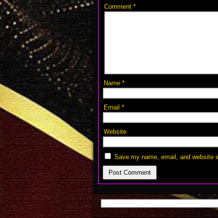
Comment
*
Name
*
Email
*
Website
Save my name, email, and website in