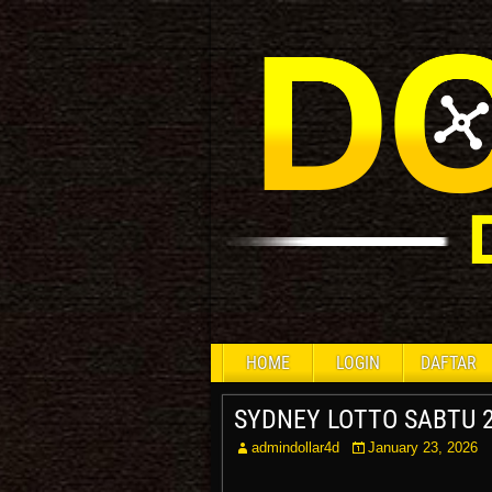
HOME
LOGIN
DAFTAR
SYDNEY LOTTO SABTU 2
admindollar4d
January 23, 2026