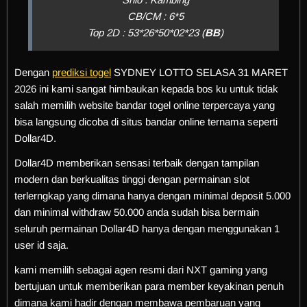
CB/CM : 6*5
Top 2D : 53*26*50*02*23 (
BB
)
Dengan
prediksi togel
SYDNEY LOTTO SELASA 31 MARET
2026 ini kami sangat himbaukan kepada bos ku untuk tidak
salah memilih website bandar togel online terpercaya yang
bisa langsung dicoba di situs bandar online ternama seperti
Dollar4D.
Dollar4D memberikan sensasi terbaik dengan tampilan
modern dan berkualitas tinggi dengan permainan slot
terlerngkap yang dimana hanya dengan minimal deposit 5.000
dan minimal withdraw 50.000 anda sudah bisa bermain
seluruh permainan Dollar4D hanya dengan menggunakan 1
user id saja.
kami memilih sebagai agen resmi dari NXT gaming yang
bertujuan untuk memberikan para member keyakinan penuh
dimana kami hadir dengan membawa pembaruan yang