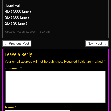
Togel Full
4D ( 5000 Line )
3D ( 500 Line )
2D ( 30 Line )
Updated: March 30, 2026 — 3:27 pm
← Previous Post
Next Post →
Leave a Reply
Your email address will not be published.
Required fields are marked
*
Comment
*
Name
*