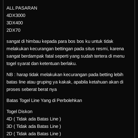
ALL PASARAN
4DX3000
3DX400
2DX70
sangat di himbau kepada para bos bos ku untuk tidak
melakukan kecurangan bettingan pada situs resmi, karena
sangat berdampak fatal seperti yang sudah tertera di menu
togel syarat dan ketentuan berlaku.
NB : harap tidak melakukan kecurangan pada betting lebih
batas line atau gruping ya kakak, apabila ketahuan akan di
proses seberat berat nya
Batas Togel Line Yang di Perbolehkan
Togel Diskon
4D ( Tidak ada Batas Line )
3D ( Tidak ada Batas Line )
2D ( Tidak ada Batas Line )