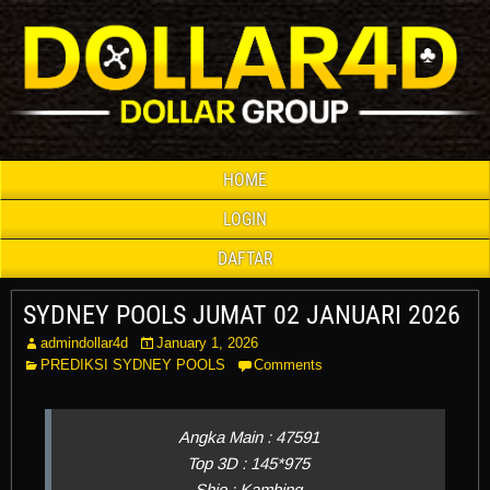
HOME
LOGIN
DAFTAR
SYDNEY POOLS JUMAT 02 JANUARI 2026
admindollar4d
January 1, 2026
PREDIKSI SYDNEY POOLS
Comments
Angka Main : 47591
Top 3D : 145*975
Shio : Kambing