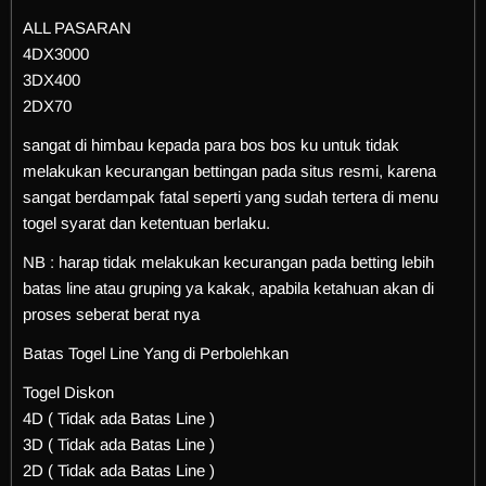
ALL PASARAN
4DX3000
3DX400
2DX70
sangat di himbau kepada para bos bos ku untuk tidak
melakukan kecurangan bettingan pada situs resmi, karena
sangat berdampak fatal seperti yang sudah tertera di menu
togel syarat dan ketentuan berlaku.
NB : harap tidak melakukan kecurangan pada betting lebih
batas line atau gruping ya kakak, apabila ketahuan akan di
proses seberat berat nya
Batas Togel Line Yang di Perbolehkan
Togel Diskon
4D ( Tidak ada Batas Line )
3D ( Tidak ada Batas Line )
2D ( Tidak ada Batas Line )