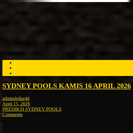
HOME
LOGIN
DAFTAR
SYDNEY POOLS KAMIS 16 APRIL 2026
admindollar4d
April 15, 2026
PREDIKSI SYDNEY POOLS
Comments
Ang
To