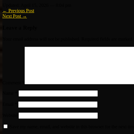
Updated: April 15, 2026 — 8:04 pm
← Previous Post
Next Post →
Leave a Reply
Your email address will not be published.
Required fields are marked
Comment
*
Name
*
Email
*
Website
Save my name, email, and website in this browser for the next ti