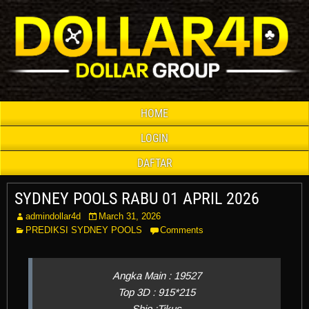
HOME
LOGIN
DAFTAR
SYDNEY POOLS RABU 01 APRIL 2026
admindollar4d
March 31, 2026
PREDIKSI SYDNEY POOLS
Comments
Angka Main : 19527
Top 3D : 915*215
Shio :Tikus