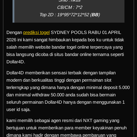
CB/CM : 7*2
Top 2D : 19*95*72*12*52 (
BB
)
Dengan
prediksi togel
SYDNEY POOLS RABU 01 APRIL
2026 ini kami sangat himbaukan kepada bos ku untuk tidak
salah memilih website bandar togel online terpercaya yang
bisa langsung dicoba di situs bandar online ternama seperti
Dollar4D.
Dollar4D memberikan sensasi terbaik dengan tampilan
modern dan berkualitas tinggi dengan permainan slot
terlerngkap yang dimana hanya dengan minimal deposit 5.000
dan minimal withdraw 50.000 anda sudah bisa bermain
seluruh permainan Dollar4D hanya dengan menggunakan 1
user id saja.
kami memilih sebagai agen resmi dari NXT gaming yang
bertujuan untuk memberikan para member keyakinan penuh
dimana kami hadir dengan membawa pembaruan yang