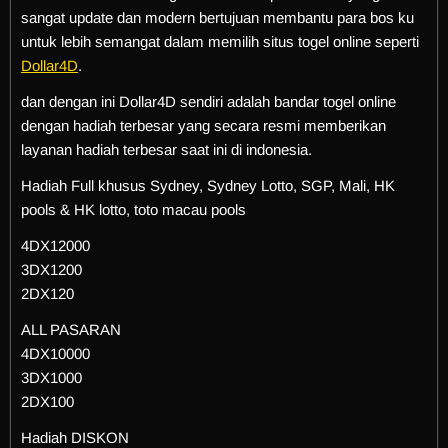
sangat update dan modern bertujuan membantu para bos ku
untuk lebih semangat dalam memilih situs togel online seperti
Dollar4D
.
dan dengan ini Dollar4D sendiri adalah bandar togel online
dengan hadiah terbesar yang secara resmi memberikan
layanan hadiah terbesar saat ini di indonesia.
Hadiah Full khusus Sydney, Sydney Lotto, SGP, Mali, HK
pools & HK lotto, toto macau pools
4DX12000
3DX1200
2DX120
ALL PASARAN
4DX10000
3DX1000
2DX100
Hadiah DISKON