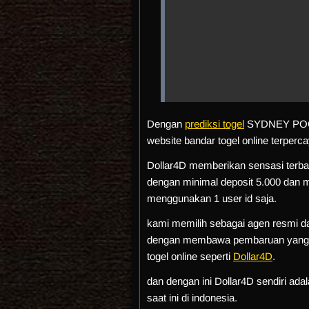
Dengan
prediksi togel
SYDNEY POOLS
website bandar togel online terperc
Dollar4D memberikan sensasi terbai
dengan minimal deposit 5.000 dan 
menggunakan 1 user id saja.
kami memilih sebagai agen resmi d
dengan membawa pembaruan yang sa
togel online seperti
Dollar4D
.
dan dengan ini Dollar4D sendiri ad
saat ini di indonesia.