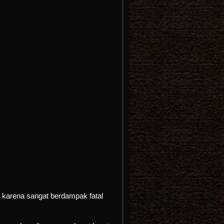
, karena sangat berdampak fatal