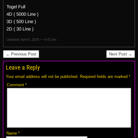
Togel Full
4D ( 5000 Line )
3D ( 500 Line )
2D ( 30 Line )
Updated: April 6, 2026 — 6:42 pm
← Previous Post
Next Post →
Leave a Reply
Your email address will not be published.
Required fields are marked
*
Comment
*
Name
*