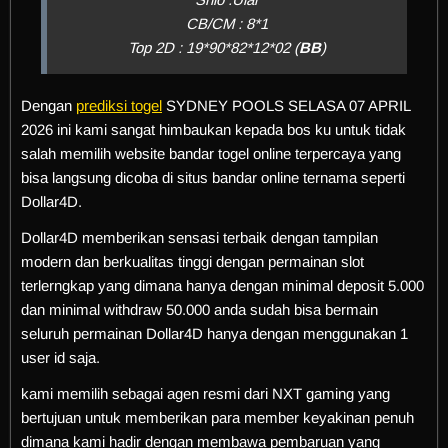
CB/CM : 8*1
Top 2D : 19*90*82*12*02 (
BB
)
Dengan
prediksi togel
SYDNEY POOLS SELASA 07 APRIL
2026 ini kami sangat himbaukan kepada bos ku untuk tidak
salah memilih website bandar togel online terpercaya yang
bisa langsung dicoba di situs bandar online ternama seperti
Dollar4D.
Dollar4D memberikan sensasi terbaik dengan tampilan
modern dan berkualitas tinggi dengan permainan slot
terlerngkap yang dimana hanya dengan minimal deposit 5.000
dan minimal withdraw 50.000 anda sudah bisa bermain
seluruh permainan Dollar4D hanya dengan menggunakan 1
user id saja.
kami memilih sebagai agen resmi dari NXT gaming yang
bertujuan untuk memberikan para member keyakinan penuh
dimana kami hadir dengan membawa pembaruan yang