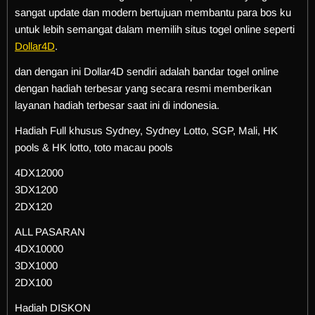
sangat update dan modern bertujuan membantu para bos ku
untuk lebih semangat dalam memilih situs togel online seperti
Dollar4D
.
dan dengan ini Dollar4D sendiri adalah bandar togel online
dengan hadiah terbesar yang secara resmi memberikan
layanan hadiah terbesar saat ini di indonesia.
Hadiah Full khusus Sydney, Sydney Lotto, SGP, Mali, HK
pools & HK lotto, toto macau pools
4DX12000
3DX1200
2DX120
ALL PASARAN
4DX10000
3DX1000
2DX100
Hadiah DISKON