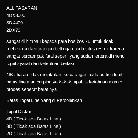
ALL PASARAN
4DX3000
3DX400
2DX70
sangat di himbau kepada para bos bos ku untuk tidak
melakukan kecurangan bettingan pada situs resmi, karena
sangat berdampak fatal seperti yang sudah tertera di menu
togel syarat dan ketentuan berlaku.
NB : harap tidak melakukan kecurangan pada betting lebih
batas line atau gruping ya kakak, apabila ketahuan akan di
proses seberat berat nya
Batas Togel Line Yang di Perbolehkan
Togel Diskon
4D ( Tidak ada Batas Line )
3D ( Tidak ada Batas Line )
2D ( Tidak ada Batas Line )