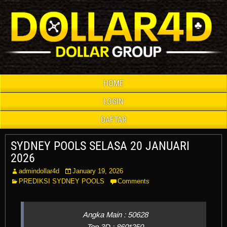
HOME
LOGIN
DAFTAR
SYDNEY POOLS SELASA 20 JANUARI
2026
admindollar4d
January 19, 2026
PREDIKSI SYDNEY POOLS
Comments
Angka Main : 50628
Top 3D : 860*250