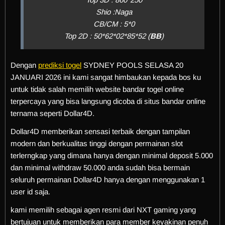
Shio :Naga
CB/CM : 5*0
Top 2D : 50*62*02*85*52 (
BB
)
Dengan
prediksi togel
SYDNEY POOLS SELASA 20
JANUARI 2026 ini kami sangat himbaukan kepada bos ku
untuk tidak salah memilih website bandar togel online
terpercaya yang bisa langsung dicoba di situs bandar online
ternama seperti Dollar4D.
Dollar4D memberikan sensasi terbaik dengan tampilan
modern dan berkualitas tinggi dengan permainan slot
terlerngkap yang dimana hanya dengan minimal deposit 5.000
dan minimal withdraw 50.000 anda sudah bisa bermain
seluruh permainan Dollar4D hanya dengan menggunakan 1
user id saja.
kami memilih sebagai agen resmi dari NXT gaming yang
bertujuan untuk memberikan para member keyakinan penuh