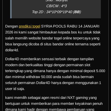
CB/CM : 4*3
Top 2D : 34*10*09*19*40 (
BB
)
Dengan
prediksi togel
SYRIA POOLS RABU 14 JANUARI
2026 ini kami sangat himbaukan kepada bos ku untuk tidak
salah memilih website bandar togel online terpercaya yang
bisa langsung dicoba di situs bandar online ternama seperti
dollar4d.
Dollar4D memberikan sensasi terbaik dengan tampilan
modern dan berkualitas tinggi dengan permainan slot
terlerngkap yang dimana hanya dengan minimal deposit 5.000
dan minimal withdraw 50.000 anda sudah bisa bermain
seluruh permainan Dollar4D hanya dengan menggunakan 1
user id saja.
kami memilih sebagai agen resmi dari NXT gaming yang
bertujuan untuk memberikan para member keyakinan penuh
dimana kami hadir dengan membawa pembaruan yang