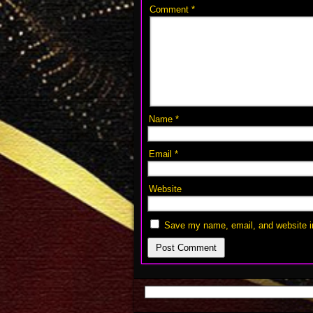
Comment
*
Name
*
Email
*
Website
Save my name, email, and website in