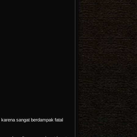
, karena sangat berdampak fatal