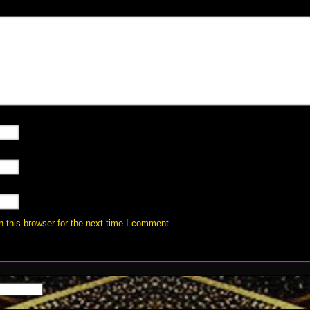
 this browser for the next time I comment.