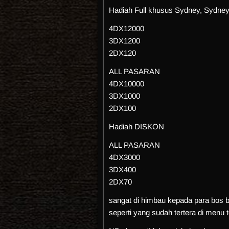
Hadiah Full khusus Sydney, Sydney 
4DX12000
3DX1200
2DX120
ALL PASARAN
4DX10000
3DX1000
2DX100
Hadiah DISKON
ALL PASARAN
4DX3000
3DX400
2DX70
sangat di himbau kepada para bos b
seperti yang sudah tertera di menu 