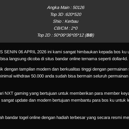
Angka Main : 50126
Top 3D :620*520
Shio : Kerbau
CB/CM : 2*0
Top 2D : 50*06*36*05*12 (
BB
)
ENIN 06 APRIL 2026 ini kami sangat himbaukan kepada bos ku unt
bisa langsung dicoba di situs bandar online ternama seperti dollar4d.
k dengan tampilan modern dan berkualitas tinggi dengan permainan 
minimal withdraw 50.000 anda sudah bisa bermain seluruh permaina
ari NXT gaming yang bertujuan untuk memberikan para member key
ngat update dan modern bertujuan membantu para bos ku untuk le
alah bandar togel online dengan hadiah terbesar yang secara resmi m