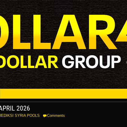
APRIL 2026
REDIKSI SYRIA POOLS
Comments