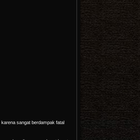
, karena sangat berdampak fatal