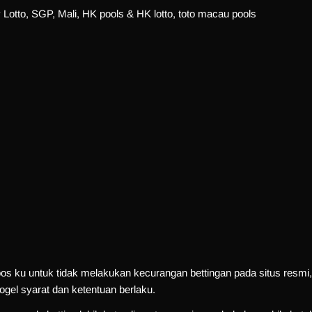
Lotto, SGP, Mali, HK pools & HK lotto, toto macau pools
os ku untuk tidak melakukan kecurangan bettingan pada situs resmi
togel syarat dan ketentuan berlaku.