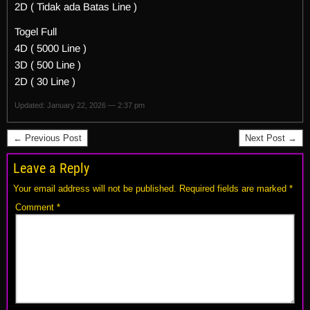
2D ( Tidak ada Batas Line )
Togel Full
4D ( 5000 Line )
3D ( 500 Line )
2D ( 30 Line )
Updated: January 22, 2026 — 2:37 pm
← Previous Post
Next Post →
Leave a Reply
Your email address will not be published.
Required fields are marked
*
Comment
*