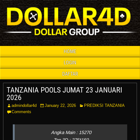
HOME
LOGIN
DAFTAR
TANZANIA POOLS JUMAT 23 JANUARI
2026
admindollar4d
January 22, 2026
PREDIKSI TANZANIA
Comments
Angka Main : 15270
Top 3D : 275*150