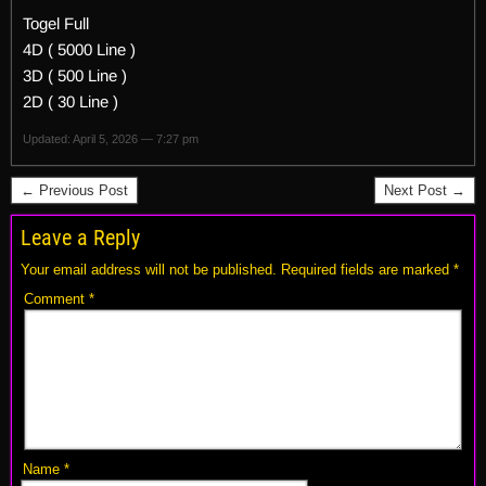
Togel Full
4D ( 5000 Line )
3D ( 500 Line )
2D ( 30 Line )
Updated: April 5, 2026 — 7:27 pm
← Previous Post
Next Post →
Leave a Reply
Your email address will not be published.
Required fields are marked
*
Comment
*
Name
*