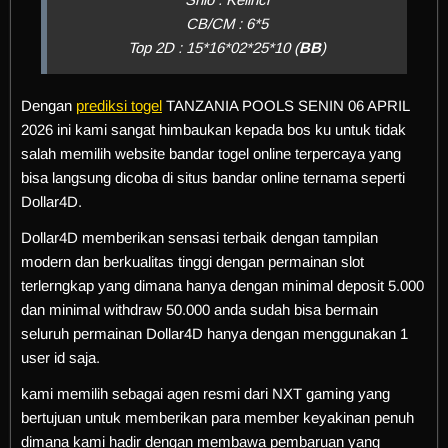
CB/CM : 6*5
Top 2D : 15*16*02*25*10 (
BB
)
Dengan
prediksi togel
TANZANIA POOLS SENIN 06 APRIL
2026 ini kami sangat himbaukan kepada bos ku untuk tidak
salah memilih website bandar togel online terpercaya yang
bisa langsung dicoba di situs bandar online ternama seperti
Dollar4D.
Dollar4D memberikan sensasi terbaik dengan tampilan
modern dan berkualitas tinggi dengan permainan slot
terlerngkap yang dimana hanya dengan minimal deposit 5.000
dan minimal withdraw 50.000 anda sudah bisa bermain
seluruh permainan Dollar4D hanya dengan menggunakan 1
user id saja.
kami memilih sebagai agen resmi dari NXT gaming yang
bertujuan untuk memberikan para member keyakinan penuh
dimana kami hadir dengan membawa pembaruan yang