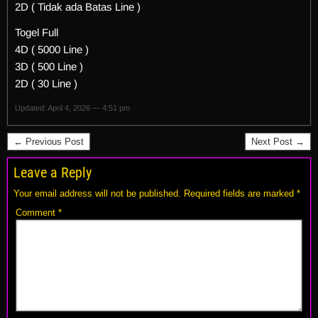
2D ( Tidak ada Batas Line )
Togel Full
4D ( 5000 Line )
3D ( 500 Line )
2D ( 30 Line )
Updated: April 4, 2026 — 4:51 pm
← Previous Post
Next Post →
Leave a Reply
Your email address will not be published.
Required fields are marked
*
Comment
*