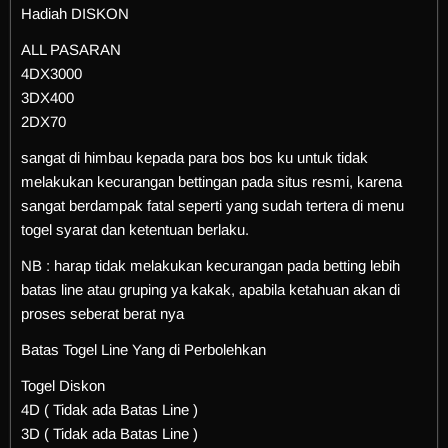
Hadiah DISKON
ALL PASARAN
4DX3000
3DX400
2DX70
sangat di himbau kepada para bos bos ku untuk tidak
melakukan kecurangan bettingan pada situs resmi, karena
sangat berdampak fatal seperti yang sudah tertera di menu
togel syarat dan ketentuan berlaku.
NB : harap tidak melakukan kecurangan pada betting lebih
batas line atau gruping ya kakak, apabila ketahuan akan di
proses seberat berat nya
Batas Togel Line Yang di Perbolehkan
Togel Diskon
4D ( Tidak ada Batas Line )
3D ( Tidak ada Batas Line )