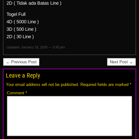
2D ( Tidak ada Batas Line )
Togel Full
4D ( 5000 Line )
3D ( 500 Line )
2D ( 30 Line )
Updated: January 19, 2026 — 3:45 pm
← Previous Post
Next Post →
Leave a Reply
Your email address will not be published.
Required fields are marked
*
Comment
*