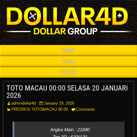
HOME
LOGIN
DAFTAR
TOTO MACAU 00:00 SELASA 20 JANUARI
2026
admindollar4d
January 19, 2026
PREDIKSI TOTOMACAU 00:00
Comments
Angka Main : 21690
Top 3D : 620*120