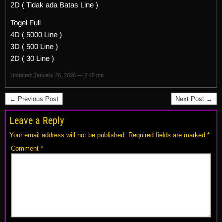
2D ( Tidak ada Batas Line )
Togel Full
4D ( 5000 Line )
3D ( 500 Line )
2D ( 30 Line )
Updated: January 26, 2026 — 2:40 pm
← Previous Post
Next Post →
Leave a Reply
Your email address will not be published.
Required fields are marked
*
Comment
*