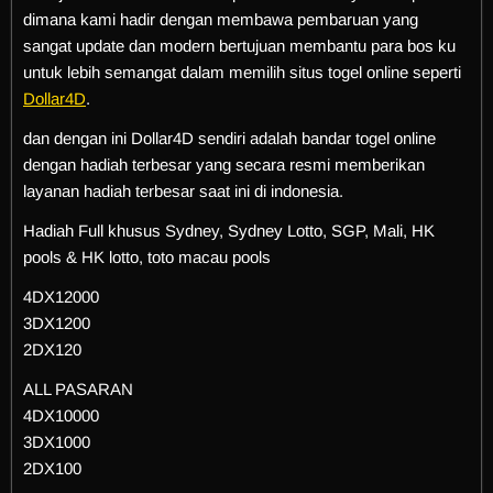
dimana kami hadir dengan membawa pembaruan yang
sangat update dan modern bertujuan membantu para bos ku
untuk lebih semangat dalam memilih situs togel online seperti
Dollar4D
.
dan dengan ini Dollar4D sendiri adalah bandar togel online
dengan hadiah terbesar yang secara resmi memberikan
layanan hadiah terbesar saat ini di indonesia.
Hadiah Full khusus Sydney, Sydney Lotto, SGP, Mali, HK
pools & HK lotto, toto macau pools
4DX12000
3DX1200
2DX120
ALL PASARAN
4DX10000
3DX1000
2DX100