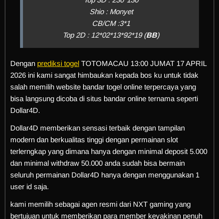
Shio : Monyet
CB/CM :3*1
Top 2D : 12*02*13*92*19 (
BB
)
Dengan
prediksi togel
TOTOMACAU 13:00 JUMAT 17 APRIL
2026 ini kami sangat himbaukan kepada bos ku untuk tidak
salah memilih website bandar togel online terpercaya yang
bisa langsung dicoba di situs bandar online ternama seperti
Dollar4D.
Dollar4D memberikan sensasi terbaik dengan tampilan
modern dan berkualitas tinggi dengan permainan slot
terlerngkap yang dimana hanya dengan minimal deposit 5.000
dan minimal withdraw 50.000 anda sudah bisa bermain
seluruh permainan Dollar4D hanya dengan menggunakan 1
user id saja.
kami memilih sebagai agen resmi dari NXT gaming yang
bertujuan untuk memberikan para member keyakinan penuh