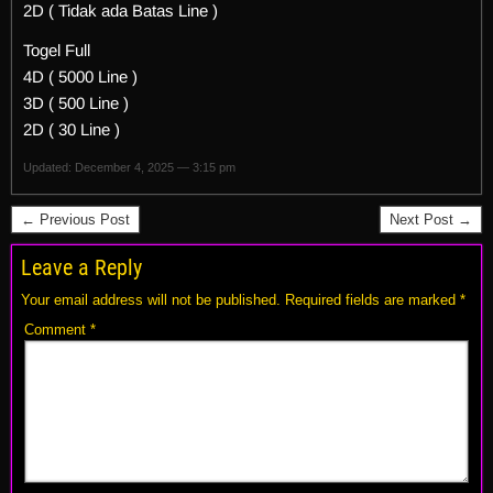
2D ( Tidak ada Batas Line )
Togel Full
4D ( 5000 Line )
3D ( 500 Line )
2D ( 30 Line )
Updated: December 4, 2025 — 3:15 pm
← Previous Post
Next Post →
Leave a Reply
Your email address will not be published.
Required fields are marked
*
Comment
*