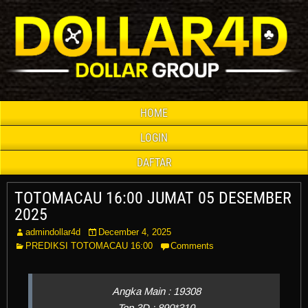
HOME
LOGIN
DAFTAR
TOTOMACAU 16:00 JUMAT 05 DESEMBER
2025
admindollar4d
December 4, 2025
PREDIKSI TOTOMACAU 16:00
Comments
Angka Main : 19308
Top 3D : 890*310