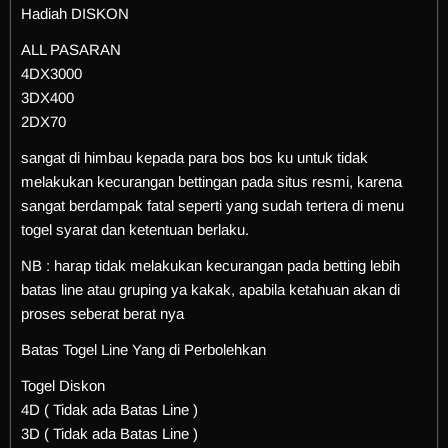
Hadiah DISKON
ALL PASARAN
4DX3000
3DX400
2DX70
sangat di himbau kepada para bos bos ku untuk tidak
melakukan kecurangan bettingan pada situs resmi, karena
sangat berdampak fatal seperti yang sudah tertera di menu
togel syarat dan ketentuan berlaku.
NB : harap tidak melakukan kecurangan pada betting lebih
batas line atau gruping ya kakak, apabila ketahuan akan di
proses seberat berat nya
Batas Togel Line Yang di Perbolehkan
Togel Diskon
4D ( Tidak ada Batas Line )
3D ( Tidak ada Batas Line )