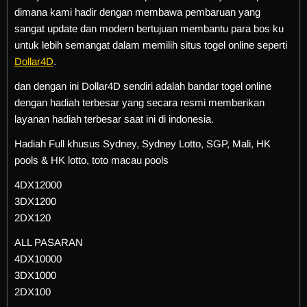
dimana kami hadir dengan membawa pembaruan yang
sangat update dan modern bertujuan membantu para bos ku
untuk lebih semangat dalam memilih situs togel online seperti
Dollar4D
.
dan dengan ini Dollar4D sendiri adalah bandar togel online
dengan hadiah terbesar yang secara resmi memberikan
layanan hadiah terbesar saat ini di indonesia.
Hadiah Full khusus Sydney, Sydney Lotto, SGP, Mali, HK
pools & HK lotto, toto macau pools
4DX12000
3DX1200
2DX120
ALL PASARAN
4DX10000
3DX1000
2DX100