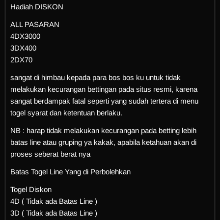
Hadiah DISKON
ALL PASARAN
4DX3000
3DX400
2DX70
sangat di himbau kepada para bos bos ku untuk tidak
melakukan kecurangan bettingan pada situs resmi, karena
sangat berdampak fatal seperti yang sudah tertera di menu
togel syarat dan ketentuan berlaku.
NB : harap tidak melakukan kecurangan pada betting lebih
batas line atau gruping ya kakak, apabila ketahuan akan di
proses seberat berat nya
Batas Togel Line Yang di Perbolehkan
Togel Diskon
4D ( Tidak ada Batas Line )
3D ( Tidak ada Batas Line )