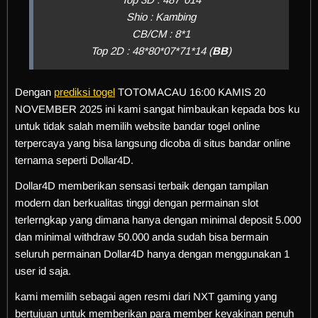
Shio : Kambing
CB/CM : 8*1
Top 2D : 48*80*07*71*14 (
BB
)
Dengan
prediksi togel
TOTOMACAU 16:00 KAMIS 20
NOVEMBER 2025 ini kami sangat himbaukan kepada bos ku
untuk tidak salah memilih website bandar togel online
terpercaya yang bisa langsung dicoba di situs bandar online
ternama seperti Dollar4D.
Dollar4D memberikan sensasi terbaik dengan tampilan
modern dan berkualitas tinggi dengan permainan slot
terlerngkap yang dimana hanya dengan minimal deposit 5.000
dan minimal withdraw 50.000 anda sudah bisa bermain
seluruh permainan Dollar4D hanya dengan menggunakan 1
user id saja.
kami memilih sebagai agen resmi dari NXT gaming yang
bertujuan untuk memberikan para member keyakinan penuh