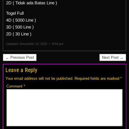
2D ( Tidak ada Batas Line )
Togel Full
4D ( 5000 Line )
3D ( 500 Line )
2D ( 30 Line )
Updated: December 13, 2025 — 6:04 pm
← Previous Post
Next Post →
Leave a Reply
Your email address will not be published.
Required fields are marked
*
Comment
*