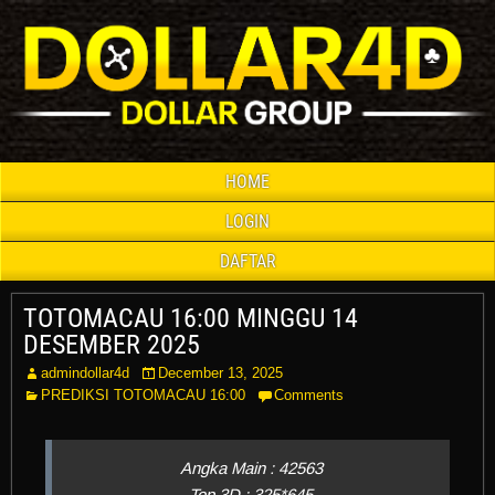
HOME
LOGIN
DAFTAR
TOTOMACAU 16:00 MINGGU 14
DESEMBER 2025
admindollar4d
December 13, 2025
PREDIKSI TOTOMACAU 16:00
Comments
Angka Main : 42563
Top 3D : 325*645