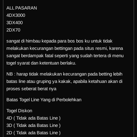
ALL PASARAN
4DX3000
3DX400
2DX70
sangat di himbau kepada para bos bos ku untuk tidak
melakukan kecurangan bettingan pada situs resmi, karena
sangat berdampak fatal seperti yang sudah tertera di menu
togel syarat dan ketentuan berlaku.
NB : harap tidak melakukan kecurangan pada betting lebih
batas line atau gruping ya kakak, apabila ketahuan akan di
proses seberat berat nya
Batas Togel Line Yang di Perbolehkan
Togel Diskon
4D ( Tidak ada Batas Line )
3D ( Tidak ada Batas Line )
2D ( Tidak ada Batas Line )