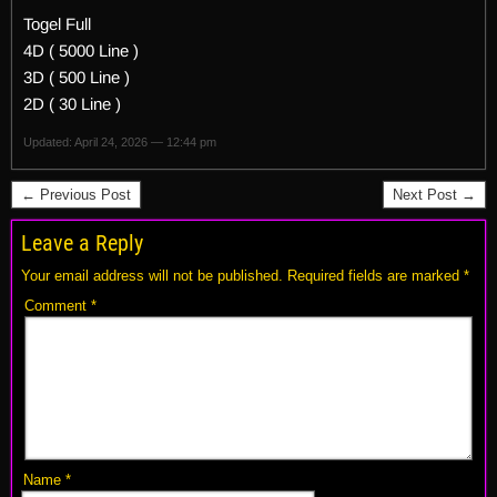
Togel Full
4D ( 5000 Line )
3D ( 500 Line )
2D ( 30 Line )
Updated: April 24, 2026 — 12:44 pm
← Previous Post
Next Post →
Leave a Reply
Your email address will not be published.
Required fields are marked
*
Comment
*
Name
*