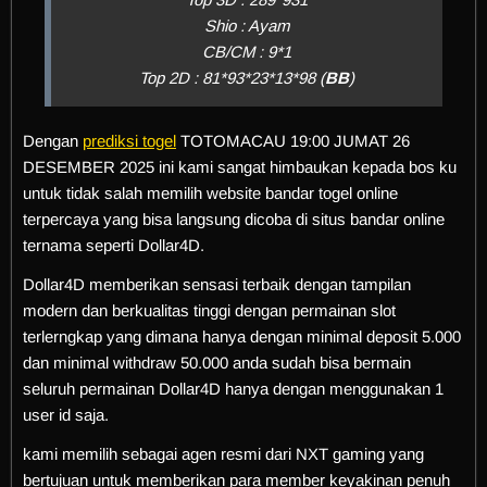
Shio : Ayam
CB/CM : 9*1
Top 2D : 81*93*23*13*98 (
BB
)
Dengan
prediksi togel
TOTOMACAU 19:00 JUMAT 26
DESEMBER 2025 ini kami sangat himbaukan kepada bos ku
untuk tidak salah memilih website bandar togel online
terpercaya yang bisa langsung dicoba di situs bandar online
ternama seperti Dollar4D.
Dollar4D memberikan sensasi terbaik dengan tampilan
modern dan berkualitas tinggi dengan permainan slot
terlerngkap yang dimana hanya dengan minimal deposit 5.000
dan minimal withdraw 50.000 anda sudah bisa bermain
seluruh permainan Dollar4D hanya dengan menggunakan 1
user id saja.
kami memilih sebagai agen resmi dari NXT gaming yang
bertujuan untuk memberikan para member keyakinan penuh