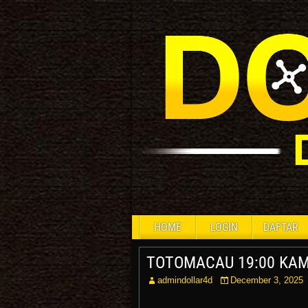
HOME
LOGIN
DAFTAR
TOTOMACAU 19:00 KAM
admindollar4d
December 3, 2025