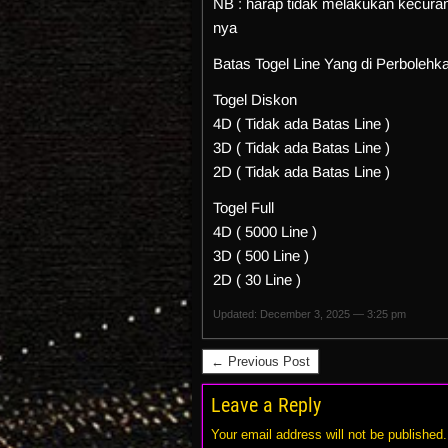
NB : harap tidak melakukan kecurang
nya
Batas Togel Line Yang di Perbolehk
Togel Diskon
4D ( Tidak ada Batas Line )
3D ( Tidak ada Batas Line )
2D ( Tidak ada Batas Line )
Togel Full
4D ( 5000 Line )
3D ( 500 Line )
2D ( 30 Line )
Updated: December 3, 2025 — 3:25 pm
← Previous Post
Leave a Reply
Your email address will not be published.