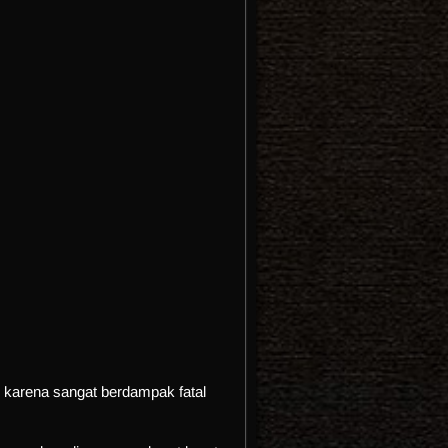
, karena sangat berdampak fatal