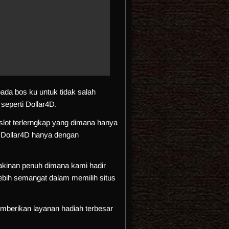
 bos ku untuk tidak salah
seperti Dollar4D.
slot terlerngkap yang dimana hanya
n Dollar4D hanya dengan
akinan penuh dimana kami hadir
bih semangat dalam memilih situs
emberikan layanan hadiah terbesar