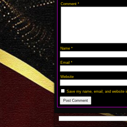
Comment
*
Name
*
Email
*
Website
Save my name, email, and website in